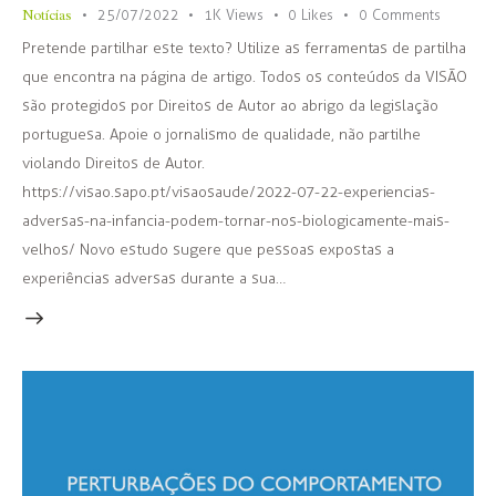
Notícias
25/07/2022
1K
Views
0
Likes
0
Comments
Pretende partilhar este texto? Utilize as ferramentas de partilha
que encontra na página de artigo. Todos os conteúdos da VISÃO
são protegidos por Direitos de Autor ao abrigo da legislação
portuguesa. Apoie o jornalismo de qualidade, não partilhe
violando Direitos de Autor.
https://visao.sapo.pt/visaosaude/2022-07-22-experiencias-
adversas-na-infancia-podem-tornar-nos-biologicamente-mais-
velhos/ Novo estudo sugere que pessoas expostas a
experiências adversas durante a sua…