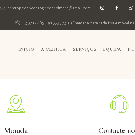
centropsicopedagogicodecoimbra@gmail.com
239714485 | 913333730
(Chamada para rede fixa e móvel na
INÍCIO
A CLÍNICA
SERVIÇOS
EQUIPA
NO
Morada
Contacte-no