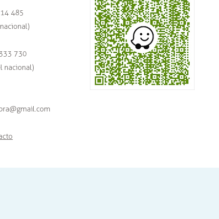
714 485
nacional)
 333 730
 nacional)
mbra@gmail.com
acto