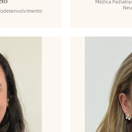
eto
Médica Pediatra/
Neu
urodesenvolvimento