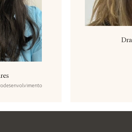
Dra
ares
urodesenvolvimento