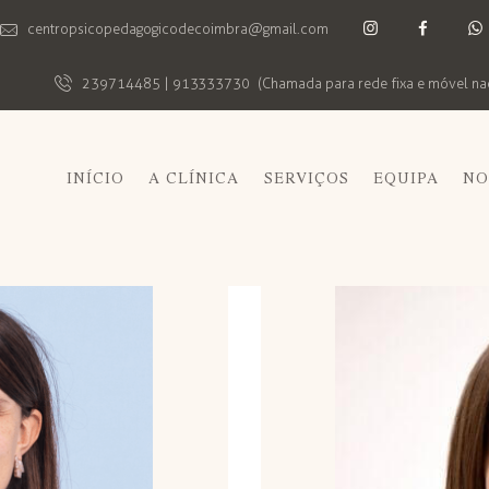
centropsicopedagogicodecoimbra@gmail.com
239714485 | 913333730
(Chamada para rede fixa e móvel na
INÍCIO
A CLÍNICA
SERVIÇOS
EQUIPA
NO