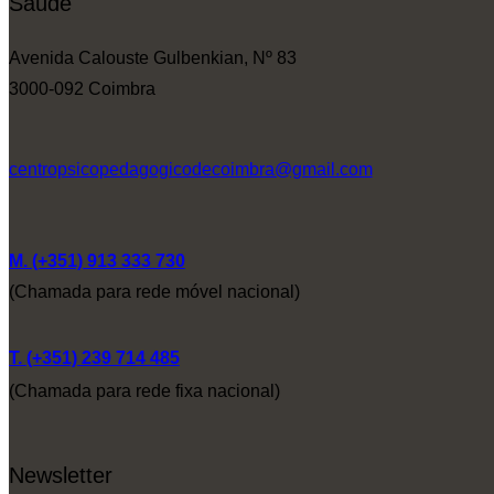
Saúde
Avenida Calouste Gulbenkian, Nº 83
3000-092 Coimbra
centropsicopedagogicodecoimbra@gmail.com
M. (+351) 913 333 730
(Chamada para rede móvel nacional)
T. (+351) 239 714 485
(Chamada para rede fixa nacional)
Newsletter