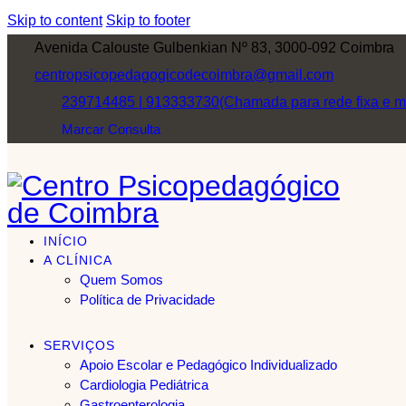
Skip to content
Skip to footer
Avenida Calouste Gulbenkian Nº 83, 3000-092 Coimbra
centropsicopedagogicodecoimbra@gmail.com
239714485 | 913333730
(Chamada para rede fixa e m
Marcar Consulta
INÍCIO
A CLÍNICA
Quem Somos
Política de Privacidade
SERVIÇOS
Apoio Escolar e Pedagógico Individualizado
Cardiologia Pediátrica
Gastroenterologia