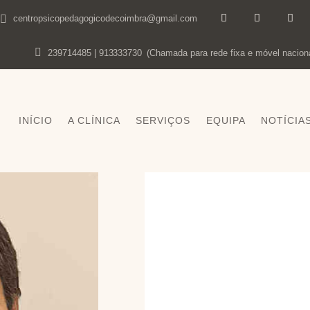
centropsicopedagogicodecoimbra@gmail.com
239714485 | 913333730
(Chamada para rede fixa e móvel naciona
INÍCIO
A CLÍNICA
SERVIÇOS
EQUIPA
NOTÍCIA