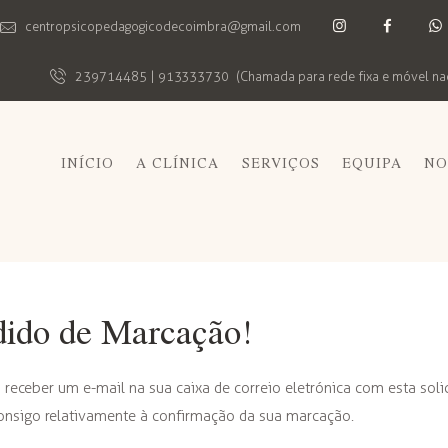
centropsicopedagogicodecoimbra@gmail.com
239714485 | 913333730
(Chamada para rede fixa e móvel na
INÍCIO
A CLÍNICA
SERVIÇOS
EQUIPA
NO
dido de Marcação!
 receber um e-mail na sua caixa de correio eletrónica com esta soli
nsigo relativamente à confirmação da sua marcação.