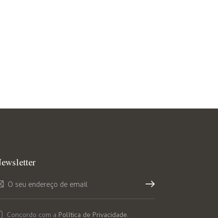
ewsletter
Subs
crev
Concordo com a
Política de Privacidade
.