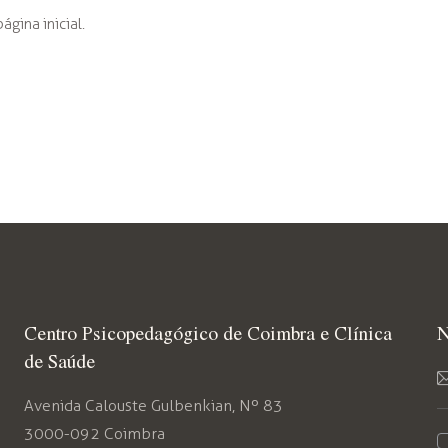
ágina inicial.
Centro Psicopedagógico de Coimbra e Clínica
N
de Saúde
Avenida Calouste Gulbenkian, Nº 83
3000-092 Coimbra